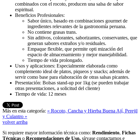
combinados con el rocoto, producen una salsa de sabor
espiritual.
Beneficios Profesionales:
Sabor único, basado en combinaciones gourmet de
ingredientes relevantes de la gastronomía peruana.
No contiene grasas trans.
Sin aditivos, colorantes, saborizantes, conservantes, que
generan sabores extraños y/o residuales.
Empaque flexible, que permite opti mización del
espacio de almacenamiento y mejor manejabilidad.
Tiempo de vida prolongado.
Usos y aplicaciones:
Especialmente elaborada como
complemento ideal de platos, piqueos y snacks; además de
servir como base para elaboración de otras salsas picantes.
Presentación:
Bolsas stand-up por 1kg (se pueden trabajar
otras presentaciones, a solicitud del cliente)
Tiempo de vida:
12 meses
Más en esta categoría:
« Rocoto, Cancha y Hierba Buena
Ají, Perejil
y Culantro »
volver arriba
Si requiere mayor información técnica como:
Rendimiento
,
Fichas
Técnicas
o
Recomendaciones de Uso,
sírvase contactarnos e